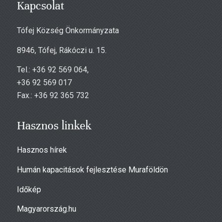
Kapcsolat
Tófej Község Önkormányzata
8946, Tófej, Rákóczi u. 15.
Tel.: +36 92 569 064,
+36 92 569 017
Fax.: +36 92 365 732
Hasznos linkek
Hasznos hírek
Humán kapacitások fejlesztése Muraföldön
Időkép
Magyarország.hu