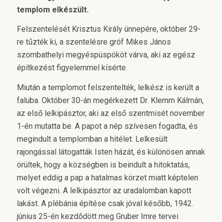
templom elkészült.
Felszentelését Krisztus Király ünnepére, október 29-
re tűzték ki, a szentelésre gróf Mikes János
szombathelyi megyéspüspököt várva, aki az egész
építkezést figyelemmel kísérte.
Miután a templomot felszentelték, lelkész is került a
faluba. Október 30-án megérkezett Dr. Klemm Kálmán,
az első lelkipásztor, aki az első szentmisét november
1-én mutatta be. A papot a nép szívesen fogadta, és
megindult a templomban a hitélet. Lelkesült
rajongással látogatták Isten házát, és különösen annak
örültek, hogy a községben is beindult a hitoktatás,
melyet eddig a pap a hatalmas körzet miatt képtelen
volt végezni. A lelkipásztor az uradalomban kapott
lakást. A plébánia építése csak jóval később, 1942.
június 25-én kezdődött meg Gruber Imre tervei