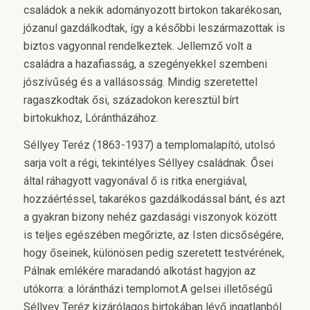
családok a nekik adományozott birtokon takarékosan,
józanul gazdálkodtak, így a későbbi leszármazottak is
biztos vagyonnal rendelkeztek. Jellemző volt a
családra a hazafiasság, a szegényekkel szembeni
jószívűség és a vallásosság. Mindig szeretettel
ragaszkodtak ősi, századokon keresztül bírt
birtokukhoz, Lórántházához.
Séllyey Teréz (1863-1937) a templomalapító, utolsó
sarja volt a régi, tekintélyes Séllyey családnak. Ősei
által ráhagyott vagyonával ő is ritka energiával,
hozzáértéssel, takarékos gazdálkodással bánt, és azt
a gyakran bizony nehéz gazdasági viszonyok között
is teljes egészében megőrizte, az Isten dicsőségére,
hogy őseinek, különösen pedig szeretett testvérének,
Pálnak emlékére maradandó alkotást hagyjon az
utókorra: a lórántházi templomot.A gelsei illetőségű
Séllyey Teréz kizárólagos birtokában lévő ingatlanból