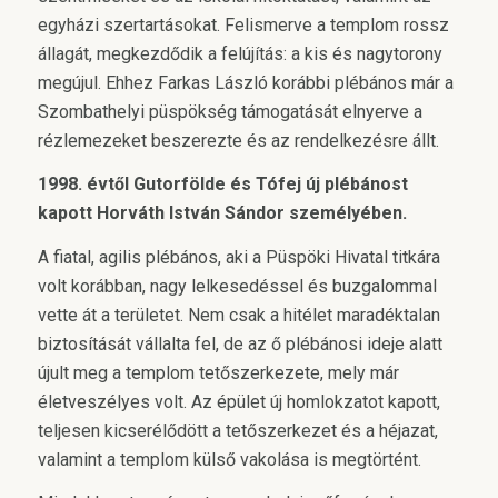
egyházi szertartásokat. Felismerve a templom rossz
állagát, megkezdődik a felújítás: a kis és nagytorony
megújul. Ehhez Farkas László korábbi plébános már a
Szombathelyi püspökség támogatását elnyerve a
rézlemezeket beszerezte és az rendelkezésre állt.
1998. évtől Gutorfölde és Tófej új plébánost
kapott Horváth István Sándor személyében.
A fiatal, agilis plébános, aki a Püspöki Hivatal titkára
volt korábban, nagy lelkesedéssel és buzgalommal
vette át a területet. Nem csak a hitélet maradéktalan
biztosítását vállalta fel, de az ő plébánosi ideje alatt
újult meg a templom tetőszerkezete, mely már
életveszélyes volt. Az épület új homlokzatot kapott,
teljesen kicserélődött a tetőszerkezet és a héjazat,
valamint a templom külső vakolása is megtörtént.