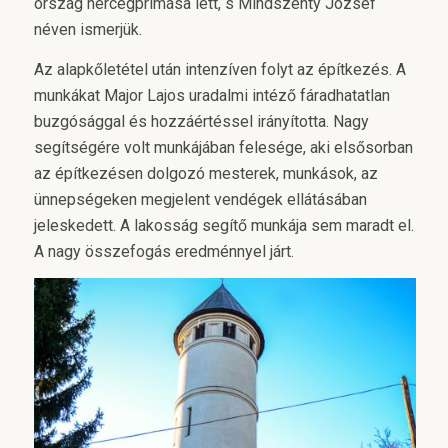
ország hercegprímása lett, s Mindszenty József
néven ismerjük.
Az alapkőletétel után intenzíven folyt az építkezés. A
munkákat Major Lajos uradalmi intéző fáradhatatlan
buzgósággal és hozzáértéssel irányította. Nagy
segítségére volt munkájában felesége, aki elsősorban
az építkezésen dolgozó mesterek, munkások, az
ünnepségeken megjelent vendégek ellátásában
jeleskedett. A lakosság segítő munkája sem maradt el.
A nagy összefogás eredménnyel járt.