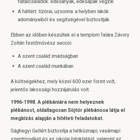
fiatalcsaládok: édesanyák, édesapák végzik
A háttért: tízórai, uzsonna: a helyben lakók
adományaiból és segítségével biztosítják.
Ebben az időben készültek el a templom falára Závory
Zoltán festőművész seccói:
A szent család imádságban
A szent család munkában
A költségekhez, mely közel 600 ezer forint volt,
jelentős lakossági hozzájárulás volt.
1996-1998. A plébániára nem helyeznek
plébánost, oldallagosan Söjtör plébánosa látja el
megbízás alapján a hitéleti feladatokat.
Sághegyi Gellért biztosítja a hétköznapi, vasárnapi
szentmiséket és az iskolai hitoktatást, valamint az