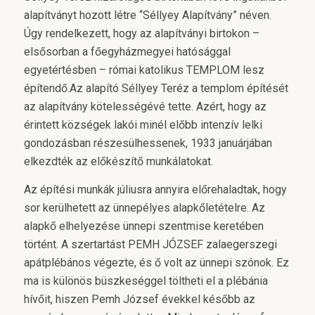
alapítványt hozott létre “Séllyey Alapítvány” néven.
Úgy rendelkezett, hogy az alapítványi birtokon –
elsősorban a főegyházmegyei hatósággal
egyetértésben – római katolikus TEMPLOM lesz
építendő.Az alapító Séllyey Teréz a templom építését
az alapítvány kötelességévé tette. Azért, hogy az
érintett községek lakói minél előbb intenzív lelki
gondozásban részesülhessenek, 1933 januárjában
elkezdték az előkészítő munkálatokat.
Az építési munkák júliusra annyira előrehaladtak, hogy
sor kerülhetett az ünnepélyes alapkőletételre. Az
alapkő elhelyezése ünnepi szentmise keretében
történt. A szertartást PEMH JÓZSEF zalaegerszegi
apátplébános végezte, és ő volt az ünnepi szónok. Ez
ma is különös büszkeséggel töltheti el a plébánia
hívőit, hiszen Pemh József évekkel később az