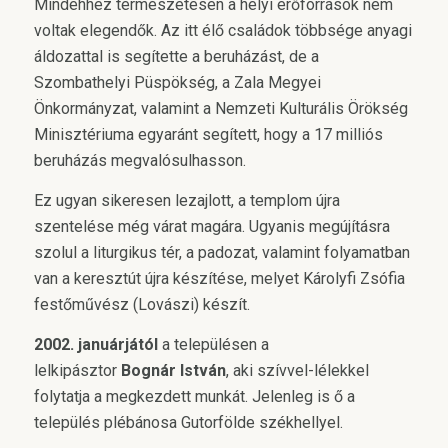
Mindehhez természetesen a helyi erőforrások nem
voltak elegendők. Az itt élő családok többsége anyagi
áldozattal is segítette a beruházást, de a
Szombathelyi Püspökség, a Zala Megyei
Önkormányzat, valamint a Nemzeti Kulturális Örökség
Minisztériuma egyaránt segített, hogy a 17 milliós
beruházás megvalósulhasson.
Ez ugyan sikeresen lezajlott, a templom újra
szentelése még várat magára. Ugyanis megújításra
szolul a liturgikus tér, a padozat, valamint folyamatban
van a keresztút újra készítése, melyet Károlyfi Zsófia
festőművész (Lovászi) készít.
2002. januárjától
a településen a
lelkipásztor
Bognár István
, aki szívvel-lélekkel
folytatja a megkezdett munkát. Jelenleg is ő a
település plébánosa Gutorfölde székhellyel.