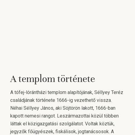
A templom története
A tófej-lórántházi templom alapítójának, Séllyey Teréz
családjának története 1666-ig vezethető vissza.
Néhai Séllyey János, aki Söjtörön lakott, 1666-ban
kapott nemesi rangot. Leszármazottai közül többen
láttak el közigazgatási szolgálatot. Voltak köztük,
jegyzők főügyészek, fiskálisok, jogtanácsosok. A