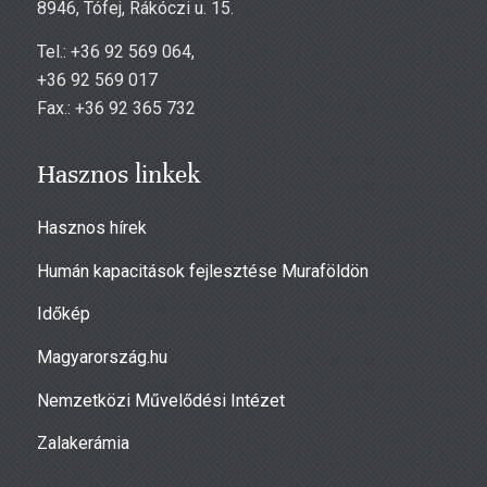
8946, Tófej, Rákóczi u. 15.
Tel.: +36 92 569 064,
+36 92 569 017
Fax.: +36 92 365 732
Hasznos linkek
Hasznos hírek
Humán kapacitások fejlesztése Muraföldön
Időkép
Magyarország.hu
Nemzetközi Művelődési Intézet
Zalakerámia