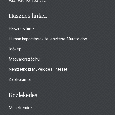
Fax.: +36 92 365 732
Hasznos linkek
Hasznos hírek
Humán kapacitások fejlesztése Muraföldön
Időkép
Magyarország.hu
Nemzetközi Művelődési Intézet
Zalakerámia
Közlekedés
Menetrendek