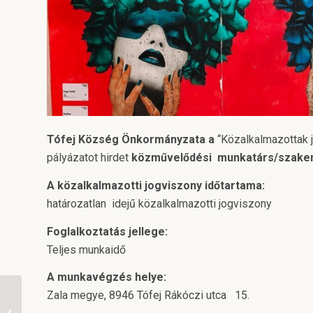
Tófej Község Önkormányzata a
“Közalkalmazottak j
pályázatot hirdet
közművelődési munkatárs/szak
A közalkalmazotti jogviszony időtartama:
határozatlan idejű közalkalmazotti jogviszony
Foglalkoztatás jellege:
Teljes munkaidő
A munkavégzés helye:
Zala megye, 8946 Tófej Rákóczi utca 15.
Iskolakezdési