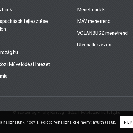
 hírek
Menetrendek
apacitások fejlesztése
MÁV menetrend
dön
VOLÁNBUSZ menetrend
Útvonaltervezés
rszág.hu
özi Művelődési Intézet
ámia
© Szerzői jog –
Tófej Község
| 2022 | Fotók:
zaol.hu
,
tofej.hu
) használunk, hogy a legjobb felhasználói élményt nyújthassuk.
RE