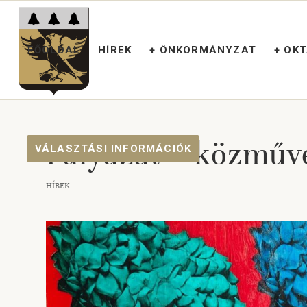
FŐOLDAL
HÍREK
+ ÖNKORMÁNYZAT
+ OK
Pályázat – közműv
VÁLASZTÁSI INFORMÁCIÓK
HÍREK