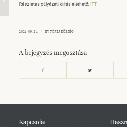
támogatás
Részletes pályázati kiírás elérhető:
ITT
/
2021. 09. 21.
BY
TÓFEJ KÖZSÉG
A bejegyzés megosztása
Kapcsolat
Haszn