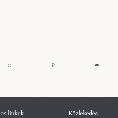
os linkek
Közlekedés