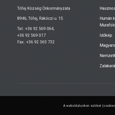
Tófej Község Önkormányzata
Hasznos
8946, Tófej, Rákóczi u. 15.
Humán k
Muraföl
Tel.: +36 92 569 064,
+36 92 569 017
Időkép
Fax.: +36 92 365 732
Magyaro
Nemzetk
Zalaker
A weboldalunkon sütiket (cookies