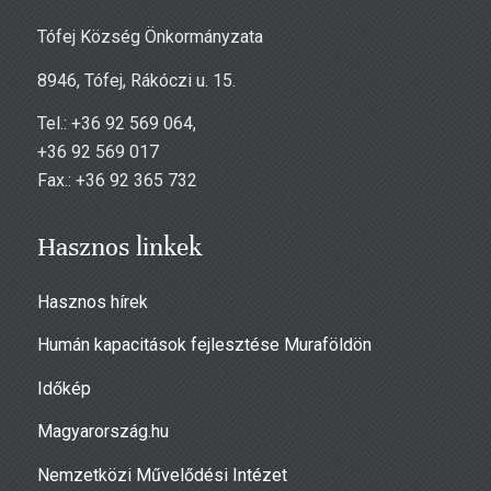
Tófej Község Önkormányzata
8946, Tófej, Rákóczi u. 15.
Tel.: +36 92 569 064,
+36 92 569 017
Fax.: +36 92 365 732
Hasznos linkek
Hasznos hírek
Humán kapacitások fejlesztése Muraföldön
Időkép
Magyarország.hu
Nemzetközi Művelődési Intézet