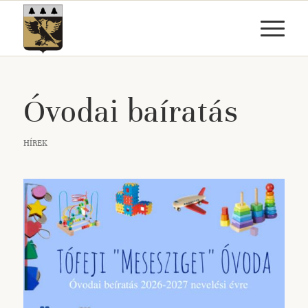
Óvodai baíratás
HÍREK