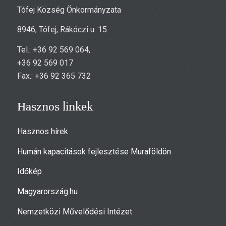
Tófej Község Önkormányzata
8946, Tófej, Rákóczi u. 15.
Tel.: +36 92 569 064,
+36 92 569 017
Fax.: +36 92 365 732
Hasznos linkek
Hasznos hírek
Humán kapacitások fejlesztése Muraföldön
Időkép
Magyarország.hu
Nemzetközi Művelődési Intézet