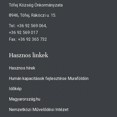
Tófej Község Önkormányzata
8946, Tófej, Rákóczi u. 15.
Tel.: +36 92 569 064,
+36 92 569 017
Fax.: +36 92 365 732
Hasznos linkek
Hasznos hírek
Humán kapacitások fejlesztése Muraföldön
Időkép
Magyarország.hu
Nemzetközi Művelődési Intézet